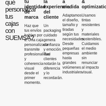
qué
tu
la
a
&
identidad
experiencia
medida
optimizati
personalizar
de
del
tus
Adaptamos
Usamos
marca
cliente
el diseño,
tintas
cajas
tamaño y
resistentes
Haz que
Un
con
tiradas
y
tus envíos
packaging
según tus
materiales
hablen por
cuidado
SUEMSA?
necesidades.
sostenibles.
ti. Una caja
genera
Desde
Cuidamos
personalizada
confianza
pequeñas
el medio
transmite
y emoción.
empresas
ambiente
profesionalidad
Tus
hasta
sin
y
clientes
grandes
renunciar
coherencia
notarán la
volúmenes
al impacto
visual
diferencia
industriales.
visual.
desde el
y lo
primer
recordarán.
momento.