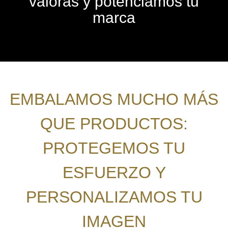
valoras y potenciamos tu
marca
EMBALAMOS MUCHO MÁS
QUE PRODUCTOS:
PROTEGEMOS TU
ESFUERZO Y
PERSONALIZAMOS TU
IMAGEN