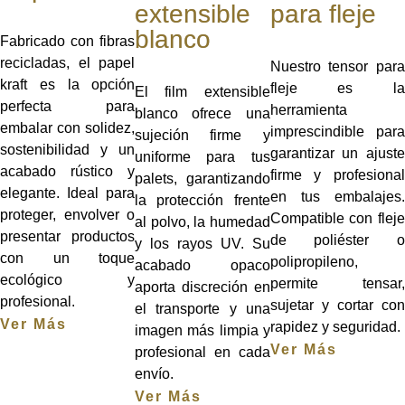
extensible
para fleje
blanco
Fabricado con fibras
recicladas, el papel
Nuestro tensor para
kraft es la opción
fleje es la
El film extensible
perfecta para
herramienta
blanco ofrece una
embalar con solidez,
imprescindible para
sujeción firme y
sostenibilidad y un
garantizar un ajuste
uniforme para tus
acabado rústico y
firme y profesional
palets, garantizando
elegante. Ideal para
en tus embalajes.
la protección frente
proteger, envolver o
Compatible con fleje
al polvo, la humedad
presentar productos
de poliéster o
y los rayos UV. Su
con un toque
polipropileno,
acabado opaco
ecológico y
permite tensar,
aporta discreción en
profesional.
sujetar y cortar con
el transporte y una
Ver Más
rapidez y seguridad.
imagen más limpia y
Ver Más
profesional en cada
envío.
Ver Más