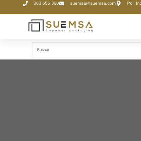
963 656 360
suemsa@suemsa.com
Pol. I