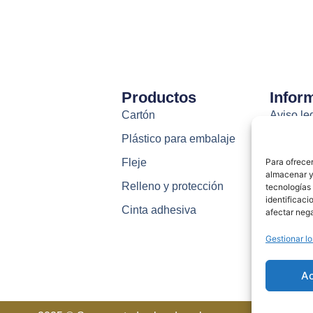
Productos
Infor
Cartón
Aviso le
Plástico para embalaje
Política
Fleje
Condici
Para ofrecer
almacenar y/
Relleno y protección
Política
tecnologías
identificaci
Cinta adhesiva
Formas 
afectar nega
Envío y 
Gestionar lo
Descarga
A