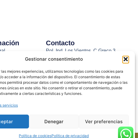
mación
Contacto
gal
Pol. Ind. Los Vientos, C.Greco,3
46119 Náquera, Valencia
Gestionar consentimiento
 de privacidad
Email: suemsa@suemsa.com
ones de uso
 las mejores experiencias, utilizamos tecnologías como las cookies para
Tel: 963 656 360
o acceder a la información del dispositivo. El consentimiento de estas
 de cookies
 nos permitirá procesar datos como el comportamiento de navegación o las
ones únicas en este sitio. No consentir o retirar el consentimiento, puede
de pago
tivamente a ciertas características y funciones.
devoluciones
s servicios
 nuestro catálogo
ceptar
Denegar
Ver preferencias
Política de cookies
Política de privacidad