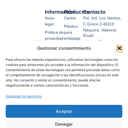
Información
Productos
Contacto
Aviso
Cartón
Pol. Ind. Los Vientos,
legal
C.Greco,3 46119
Plástico
Náquera, Valencia
Política de
para
Email:
privacidad
embalaje
suemsa@suemsa.com
Condiciones
Fleje
Gestionar consentimiento
Tel: 963 656 360
de uso
Relleno y
Para ofrecer las mejores experiencias, utilizamos tecnologías como las
Política de
protección
cookies para almacenar y/o acceder a la información del dispositivo. El
cookies
Cinta
consentimiento de estas tecnologías nos permitirá procesar datos como
el comportamiento de navegación o las identificaciones únicas en este
Formas
adhesiva
sitio. No consentir o retirar el consentimiento, puede afectar
de pago
negativamente a ciertas características y funciones.
Envío y
devoluciones
Gestionar los servicios
Descarga
nuestro
Aceptar
catálogo
Denegar