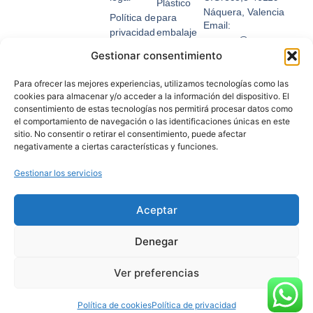
Plástico
Náquera, Valencia
Política de
para
Email:
privacidad
embalaje
suemsa@suemsa.com
Condiciones
Fleje
Gestionar consentimiento
Tel: 963 656 360
de uso
Relleno y
Para ofrecer las mejores experiencias, utilizamos tecnologías como las
Política de
protección
cookies para almacenar y/o acceder a la información del dispositivo. El
cookies
Cinta
consentimiento de estas tecnologías nos permitirá procesar datos como
el comportamiento de navegación o las identificaciones únicas en este
Formas
adhesiva
sitio. No consentir o retirar el consentimiento, puede afectar
de pago
negativamente a ciertas características y funciones.
Envío y
devoluciones
Gestionar los servicios
Descarga
nuestro
Aceptar
catálogo
Denegar
Ver preferencias
Política de cookies
Política de privacidad
2025 © Suemsa, todos los derechos reservados