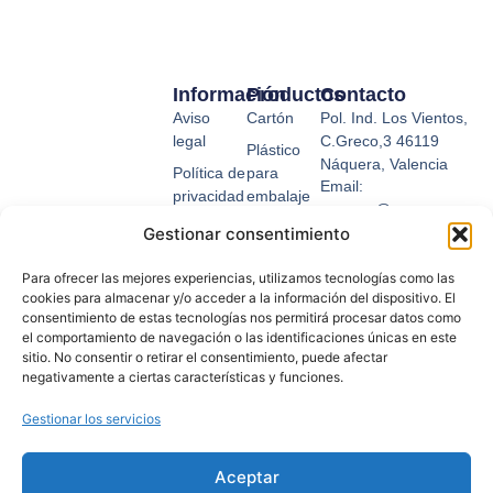
Información
Productos
Contacto
Aviso
Cartón
Pol. Ind. Los Vientos,
legal
C.Greco,3 46119
Plástico
Náquera, Valencia
Política de
para
Email:
privacidad
embalaje
suemsa@suemsa.com
Condiciones
Fleje
Gestionar consentimiento
Tel: 963 656 360
de uso
Relleno y
Para ofrecer las mejores experiencias, utilizamos tecnologías como las
Política de
protección
cookies para almacenar y/o acceder a la información del dispositivo. El
cookies
Cinta
consentimiento de estas tecnologías nos permitirá procesar datos como
el comportamiento de navegación o las identificaciones únicas en este
Formas
adhesiva
sitio. No consentir o retirar el consentimiento, puede afectar
de pago
negativamente a ciertas características y funciones.
Envío y
devoluciones
Gestionar los servicios
Descarga
nuestro
Aceptar