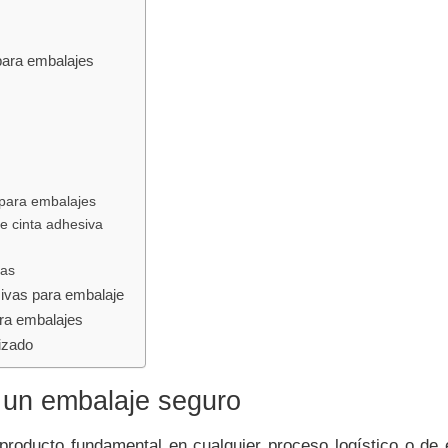
 para embalajes
 para embalajes
de cinta adhesiva
vas
sivas para embalaje
ara embalajes
izado
 un embalaje seguro
roducto fundamental en cualquier proceso logístico o de