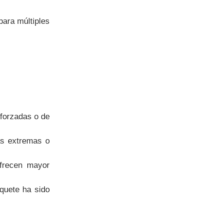
para múltiples
forzadas o de
as extremas o
ofrecen mayor
quete ha sido
.