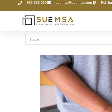
963 656 360
suemsa@suemsa.com
Pol. I