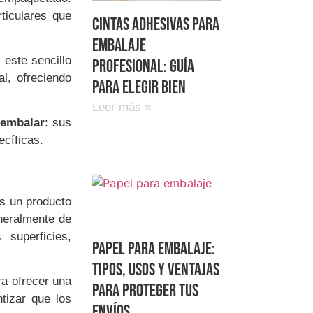
ticulares que
Cintas adhesivas para
embalaje
este sencillo
profesional: guía
l, ofreciendo
para elegir bien
Leer más »
 embalar
: sus
ecíficas.
es un producto
neralmente de
 superficies,
Papel para embalaje:
tipos, usos y ventajas
a ofrecer una
para proteger tus
ntizar que los
envíos