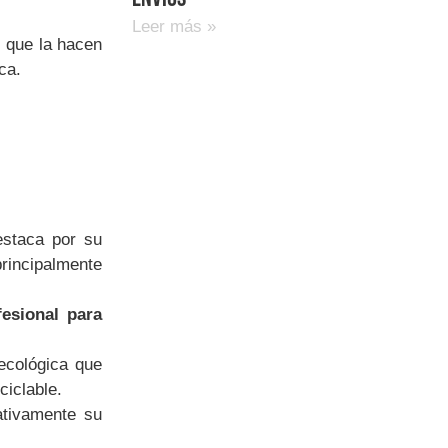
Leer más »
s que la hacen
ca.
staca por su
principalmente
fesional para
.
 ecológica que
iclable.
ativamente su