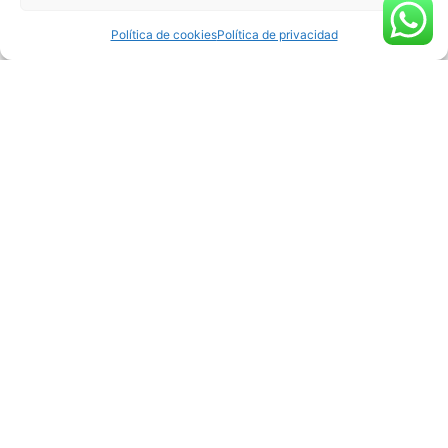
Política de cookies
Política de privacidad
Embalaje flexible: soluciones eficientes,
sostenibles y adaptadas
Embalaje flexible: soluciones eficientes, sostenibles y
adaptadas ¿Qué es el embalaje flexible? El embalaje es un tipo
de sistema de protección y acondicionamiento de productos
fabricado con materiales que pueden adaptarse fácilmente a la
forma