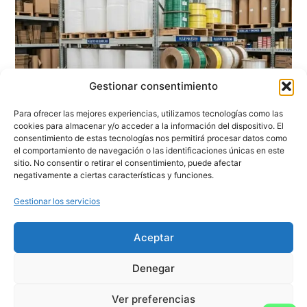
Gestionar consentimiento
Para ofrecer las mejores experiencias, utilizamos tecnologías como las
cookies para almacenar y/o acceder a la información del dispositivo. El
consentimiento de estas tecnologías nos permitirá procesar datos como
el comportamiento de navegación o las identificaciones únicas en este
sitio. No consentir o retirar el consentimiento, puede afectar
Embalaje para la construcción: soluciones
negativamente a ciertas características y funciones.
seguras para materiales y obras
Gestionar los servicios
Embalaje para la construcción: soluciones seguras para
materiales y obras Embalaje para la construcción: cómo
proteger materiales y mejorar la logística en obra El sector de
Aceptar
la construcción exige precisión, resistencia y una logística
eficaz.
Denegar
Leer Más
Ver preferencias