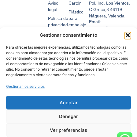
Aviso
Cartón
Pol. Ind. Los Vientos,
legal
C.Greco,3 46119
Plástico
Náquera, Valencia
Política de
para
Email:
privacidad
embalaje
suemsa@suemsa.com
Condiciones
Fleje
Gestionar consentimiento
Tel: 963 656 360
de uso
Relleno y
Para ofrecer las mejores experiencias, utilizamos tecnologías como las
Política de
protección
cookies para almacenar y/o acceder a la información del dispositivo. El
cookies
Cinta
consentimiento de estas tecnologías nos permitirá procesar datos como
el comportamiento de navegación o las identificaciones únicas en este
Formas
adhesiva
sitio. No consentir o retirar el consentimiento, puede afectar
de pago
negativamente a ciertas características y funciones.
Envío y
devoluciones
Gestionar los servicios
Descarga
nuestro
Aceptar
catálogo
Denegar
Ver preferencias